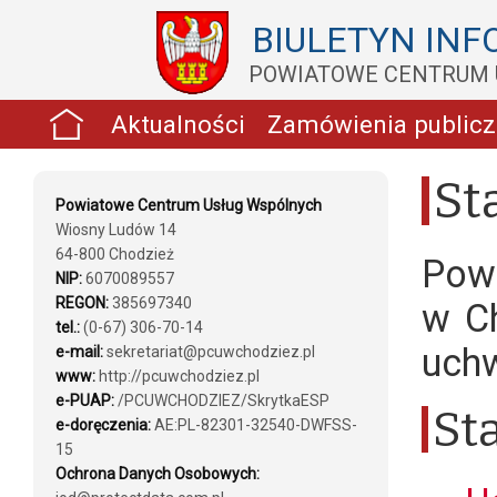
BIULETYN INF
POWIATOWE CENTRUM 
Aktualności
Zamówienia public
St
Powiatowe Centrum Usług Wspólnych
Wiosny Ludów 14
64-800 Chodzież
Pow
NIP:
6070089557
REGON:
385697340
w Ch
tel.:
(0-67) 306-70-14
uchw
e-mail:
sekretariat@pcuwchodziez.pl
www:
http://pcuwchodziez.pl
e-PUAP:
/PCUWCHODZIEZ/SkrytkaESP
St
e-doręczenia:
AE:PL-82301-32540-DWFSS-
15
Ochrona Danych Osobowych: