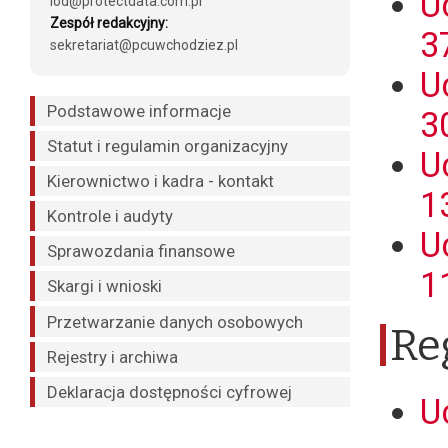
U
iod@protectdata.com.pl
Zespół redakcyjny:
3
sekretariat@pcuwchodziez.pl
U
Podstawowe informacje
3
Statut i regulamin organizacyjny
U
Kierownictwo i kadra - kontakt
1
Kontrole i audyty
U
Sprawozdania finansowe
1
Skargi i wnioski
Przetwarzanie danych osobowych
Re
Rejestry i archiwa
Deklaracja dostępności cyfrowej
U