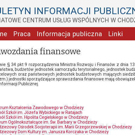
ULETYN INFORMACJI PUBLICZ
IATOWE CENTRUM USŁUG WSPÓLNYCH W CHOD
zne
Praca
Informacja publiczna
Linki
awozdania finansowe
ie § 34 pkt 9 rozporządzenia Ministra Rozwoju i Finansów z dnia 13
aństwa, budżetów jednostek samorządu terytorialnego, jednostek 
elowych oraz państwowych jednostek budżetowych mających siedzibę p
zm.) jednostki sporządzające sprawozdania finansowe mają obowiązek 
nformacji Publicznej.
trum Kształcenia Zawodowego w Chodzieży
ół Szkół im. Józefa Wybickiego w Ratajach
ół Szkół im. Hipolita Cegielskiego w Chodzieży
ceum Ogólnokształcące im. Św. Barbary w Chodzieży
zieżowy Ośrodek Socjoterapii im. Marii Grzegorzewskiej w Chodzieży
zieżowy Dom Kultury im. Janusza Korczaka w Chodzieży