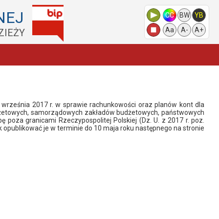
NEJ
CC
BW
YB
Aa
A-
A+
ZIEŻY
 września 2017 r. w sprawie rachunkowości oraz planów kont dla
budżetowych, samorządowych zakładów budżetowych, państwowych
oza granicami Rzeczypospolitej Polskiej (Dz. U. z 2017 r. poz.
opublikować je w terminie do 10 maja roku następnego na stronie