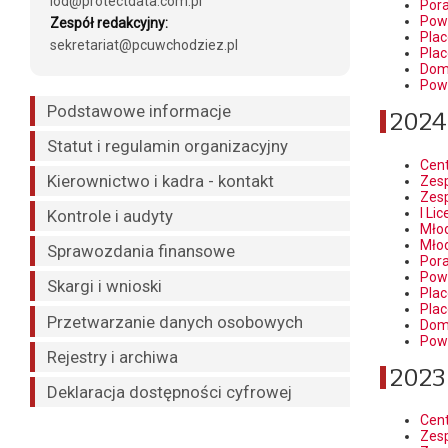
iod@protectdata.com.pl
Por
Pow
Zespół redakcyjny:
Pla
sekretariat@pcuwchodziez.pl
Pla
Dom
Pow
Podstawowe informacje
2024
Statut i regulamin organizacyjny
Cen
Kierownictwo i kadra - kontakt
Zesp
Zesp
I Li
Kontrole i audyty
Młod
Młod
Sprawozdania finansowe
Por
Pow
Skargi i wnioski
Pla
Pla
Przetwarzanie danych osobowych
Dom
Pow
Rejestry i archiwa
2023
Deklaracja dostępności cyfrowej
Cen
Zesp