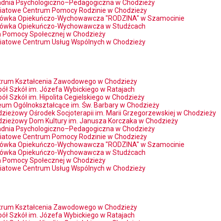
adnia Psychologiczno–Pedagogiczna w Chodzieży
iatowe Centrum Pomocy Rodzinie w Chodzieży
cówka Opiekuńczo-Wychowawcza "RODZINA" w Szamocinie
cówka Opiekuńczo-Wychowawcza w Studźcach
 Pomocy Społecznej w Chodzieży
iatowe Centrum Usług Wspólnych w Chodzieży
trum Kształcenia Zawodowego w Chodzieży
ół Szkół im. Józefa Wybickiego w Ratajach
ół Szkół im. Hipolita Cegielskiego w Chodzieży
ceum Ogólnokształcące im. Św. Barbary w Chodzieży
zieżowy Ośrodek Socjoterapii im. Marii Grzegorzewskiej w Chodzieży
zieżowy Dom Kultury im. Janusza Korczaka w Chodzieży
adnia Psychologiczno–Pedagogiczna w Chodzieży
iatowe Centrum Pomocy Rodzinie w Chodzieży
cówka Opiekuńczo-Wychowawcza "RODZINA" w Szamocinie
cówka Opiekuńczo-Wychowawcza w Studźcach
 Pomocy Społecznej w Chodzieży
iatowe Centrum Usług Wspólnych w Chodzieży
trum Kształcenia Zawodowego w Chodzieży
ół Szkół im. Józefa Wybickiego w Ratajach