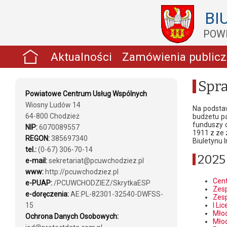
BI
POW
Aktualności
Zamówienia public
Spr
Powiatowe Centrum Usług Wspólnych
Wiosny Ludów 14
Na podstaw
64-800 Chodzież
budżetu p
funduszy c
NIP:
6070089557
1911 z ze 
REGON:
385697340
Biuletynu I
tel.:
(0-67) 306-70-14
2025
e-mail:
sekretariat@pcuwchodziez.pl
www:
http://pcuwchodziez.pl
Cen
e-PUAP:
/PCUWCHODZIEZ/SkrytkaESP
Zesp
e-doręczenia:
AE:PL-82301-32540-DWFSS-
Zesp
15
I Li
Młod
Ochrona Danych Osobowych:
Młod