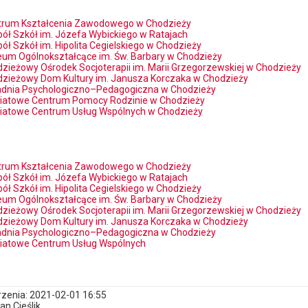
trum Kształcenia Zawodowego w Chodzieży
ół Szkół im. Józefa Wybickiego w Ratajach
ół Szkół im. Hipolita Cegielskiego w Chodzieży
ceum Ogólnokształcące im. Św. Barbary w Chodzieży
zieżowy Ośrodek Socjoterapii im. Marii Grzegorzewskiej w Chodzieży
zieżowy Dom Kultury im. Janusza Korczaka w Chodzieży
adnia Psychologiczno–Pedagogiczna w Chodzieży
iatowe Centrum Pomocy Rodzinie w Chodzieży
iatowe Centrum Usług Wspólnych w Chodzieży
trum Kształcenia Zawodowego w Chodzieży
ół Szkół im. Józefa Wybickiego w Ratajach
ół Szkół im. Hipolita Cegielskiego w Chodzieży
ceum Ogólnokształcące im. Św. Barbary w Chodzieży
zieżowy Ośrodek Socjoterapii im. Marii Grzegorzewskiej w Chodzieży
zieżowy Dom Kultury im. Janusza Korczaka w Chodzieży
adnia Psychologiczno–Pedagogiczna w Chodzieży
iatowe Centrum Usług Wspólnych
zenia: 2021-02-01 16:55
an Cieślik