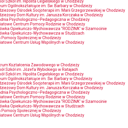
ół Szkół im. Hipolita Cegielskiego w Chodzieży
ceum Ogólnokształcące im. Św. Barbary w Chodzieży
zieżowy Ośrodek Socjoterapii im. Marii Grzegorzewskiej w Chodzieży
zieżowy Dom Kultury im. Janusza Korczaka w Chodzieży
adnia Psychologiczno–Pedagogiczna w Chodzieży
iatowe Centrum Pomocy Rodzinie w Chodzieży
cówka Opiekuńczo-Wychowawcza "RODZINA" w Szamocinie
cówka Opiekuńczo-Wychowawcza w Studźcach
 Pomocy Społecznej w Chodzieży
iatowe Centrum Usług Wspólnych w Chodzieży
trum Kształcenia Zawodowego w Chodzieży
ół Szkół im. Józefa Wybickiego w Ratajach
ół Szkół im. Hipolita Cegielskiego w Chodzieży
ceum Ogólnokształcące im. Św. Barbary w Chodzieży
zieżowy Ośrodek Socjoterapii im. Marii Grzegorzewskiej w Chodzieży
zieżowy Dom Kultury im. Janusza Korczaka w Chodzieży
adnia Psychologiczno–Pedagogiczna w Chodzieży
iatowe Centrum Pomocy Rodzinie w Chodzieży
cówka Opiekuńczo-Wychowawcza "RODZINA" w Szamocinie
cówka Opiekuńczo-Wychowawcza w Studźcach
 Pomocy Społecznej w Chodzieży
iatowe Centrum Usług Wspólnych w Chodzieży