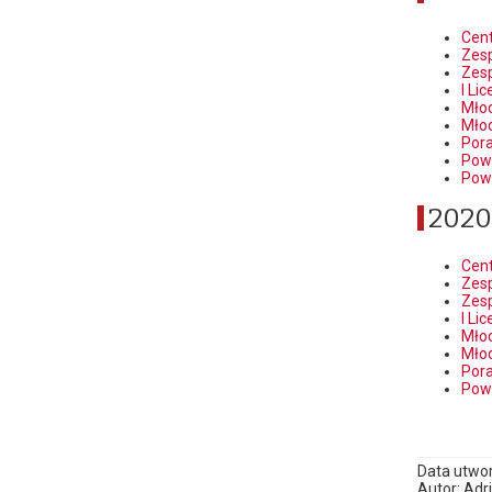
Cen
Zesp
Zesp
I Li
Młod
Młod
Por
Pow
Pow
2020
Cen
Zesp
Zesp
I Li
Młod
Młod
Por
Pow
Data utwor
Autor: Adri