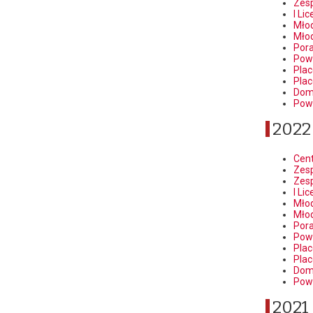
Zesp
I Li
Młod
Młod
Por
Pow
Pla
Pla
Dom
Pow
2022
Cen
Zesp
Zesp
I Li
Młod
Młod
Por
Pow
Pla
Pla
Dom
Pow
2021